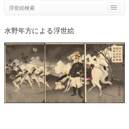
浮世絵検索
ナ
ビ
ゲ
ー
水野年方による浮世絵
シ
ョ
ン
の
切
り
替
え