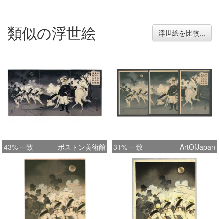
類似の浮世絵
浮世絵を比較...
43% 一致
ボストン美術館
31% 一致
ArtOfJapan