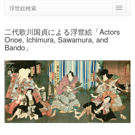
浮世絵検索
ナ
ビ
ゲ
ー
二代歌川国貞による浮世絵「Actors
シ
Onoe, Ichimura, Sawamura, and
ョ
ン
Bando」
の
切
り
替
え