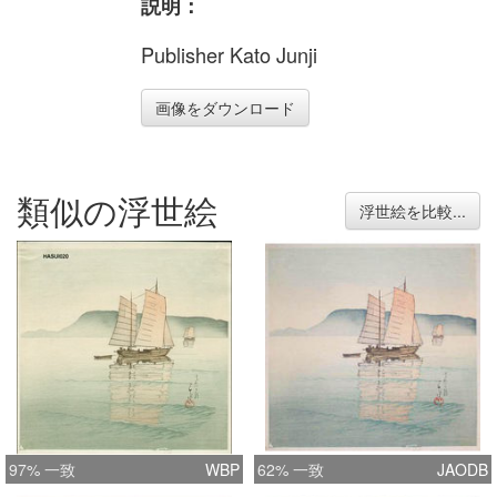
説明：
Publisher Kato Junji
画像をダウンロード
類似の浮世絵
浮世絵を比較...
97% 一致
WBP
62% 一致
JAODB