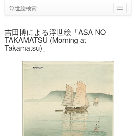
浮世絵検索
ナ
ビ
ゲ
ー
吉田博による浮世絵「ASA NO
シ
TAKAMATSU (Morning at
ョ
ン
Takamatsu)」
の
切
り
替
え