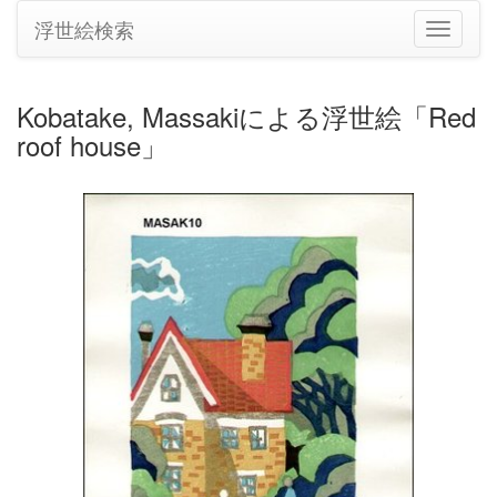
浮世絵検索
ナ
ビ
ゲ
ー
Kobatake, Massakiによる浮世絵「Red
シ
roof house」
ョ
ン
の
切
り
替
え