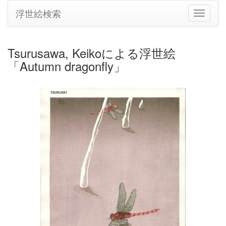
浮世絵検索
ナ
ビ
ゲ
ー
Tsurusawa, Keikoによる浮世絵
シ
「Autumn dragonfly」
ョ
ン
の
切
り
替
え