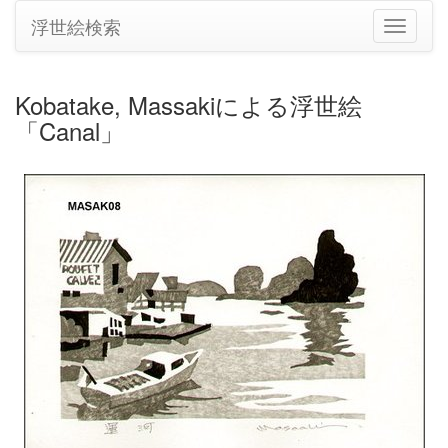
浮世絵検索
ナ
ビ
ゲ
ー
Kobatake, Massakiによる浮世絵
シ
「Canal」
ョ
ン
の
切
り
替
え