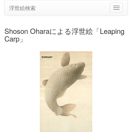
浮世絵検索
ナ
ビ
ゲ
ー
Shoson Oharaによる浮世絵「Leaping
シ
Carp」
ョ
ン
の
切
り
替
え