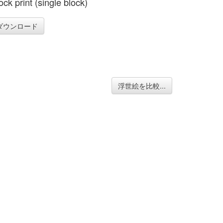
ck print (single block)
ダウンロード
浮世絵を比較...