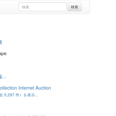
雄
ape
..
ollection Internet Auction
 5,297 件）を表示...