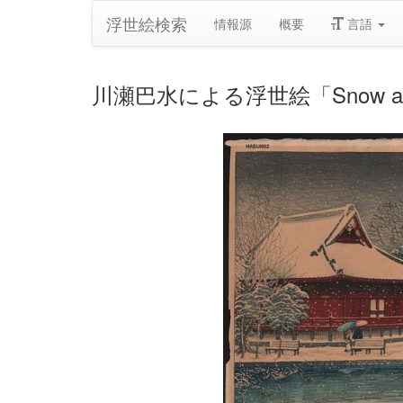
浮世絵検索
情報源
概要
言語
川瀬巴水による浮世絵「Snow at Shi