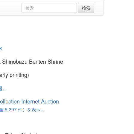
水
 Shinobazu Benten Shrine
rly printing)
..
ollection Internet Auction
 5,297 件）を表示...