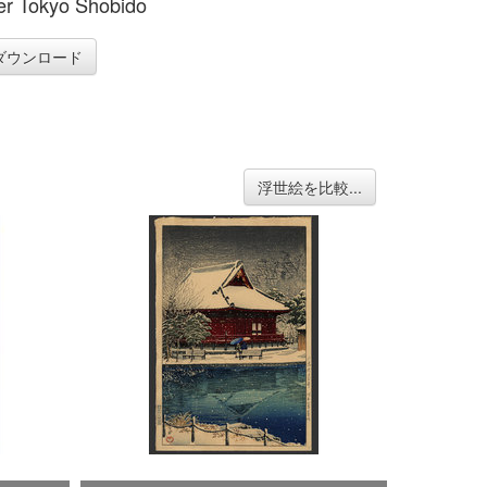
er Tokyo Shobido
ダウンロード
浮世絵を比較...