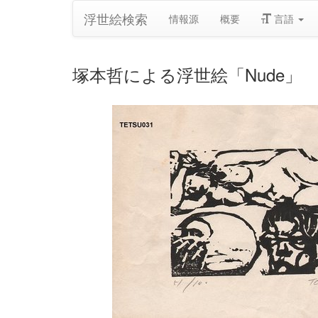
浮世絵検索
情報源
概要
言語
塚本哲による浮世絵「Nude」