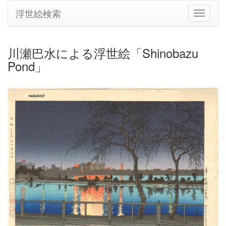
浮世絵検索
ナ
ビ
ゲ
ー
川瀬巴水による浮世絵「Shinobazu
シ
Pond」
ョ
ン
の
切
り
替
え