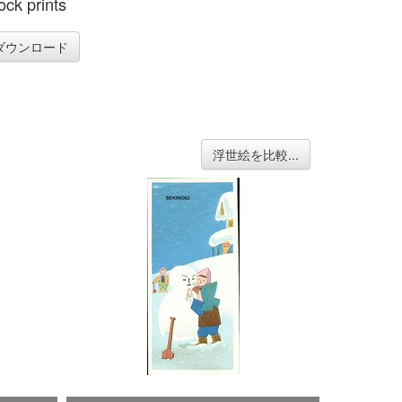
ck prints
ダウンロード
浮世絵を比較...