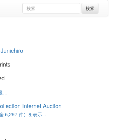
 Junichiro
rints
ed
..
ollection Internet Auction
 5,297 件）を表示...