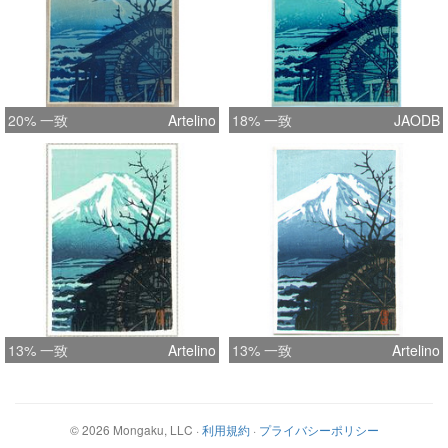
20% 一致
Artelino
18% 一致
JAODB
13% 一致
Artelino
13% 一致
Artelino
©
2026
Mongaku, LLC
·
利用規約
·
プライバシーポリシー