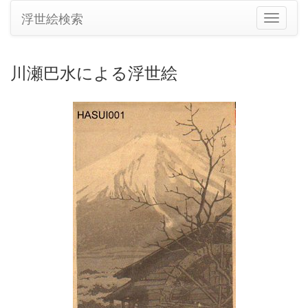
浮世絵検索
ナ
ビ
ゲ
ー
川瀬巴水による浮世絵
シ
ョ
ン
の
切
り
替
え