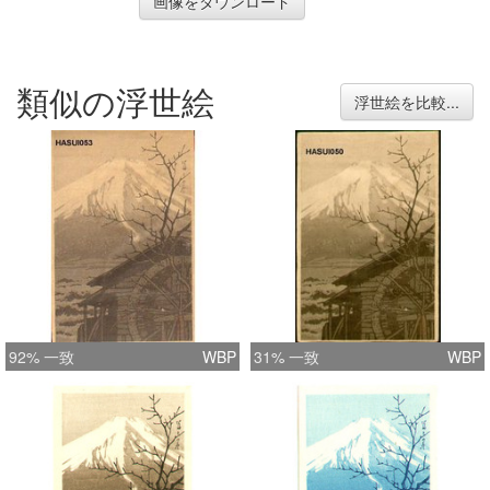
画像をダウンロード
類似の浮世絵
浮世絵を比較...
92% 一致
WBP
31% 一致
WBP