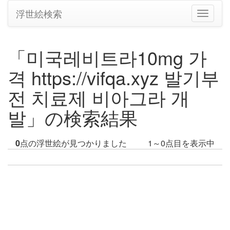
浮世絵検索
ナ
ビ
ゲ
ー
「미국레­비트라10mg 가
シ
ョ
격 https://vifqa.xyz 발기부
ン
の
전 치료제 비아그라 개
切
り
발」の検索結果
替
え
0
点の浮世絵が見つかりました
1～0点目を表示中