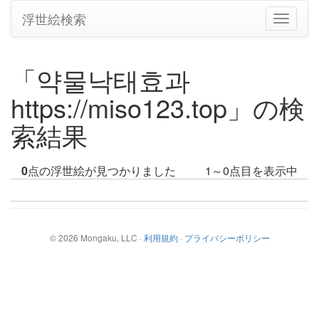
浮世絵検索
ナ
ビ
ゲ
ー
「약물낙태효과
シ
ョ
https://miso123.top」の検
ン
の
索結果
切
り
替
0
点の浮世絵が見つかりました
1～0点目を表示中
え
©
2026
Mongaku, LLC
·
利用規約
·
プライバシーポリシー