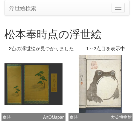
浮世絵検索
ナ
ビ
ゲ
ー
松本奉時点の浮世絵
シ
ョ
ン
2
点の浮世絵が見つかりました
1～2点目を表示中
の
切
り
替
え
奉時
ArtOfJapan
奉時
大英博物館