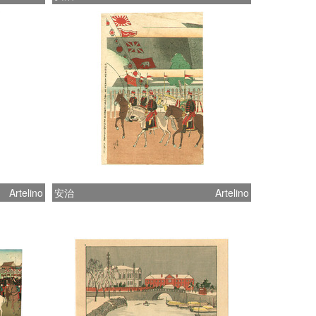
Artelino
安治
Artelino