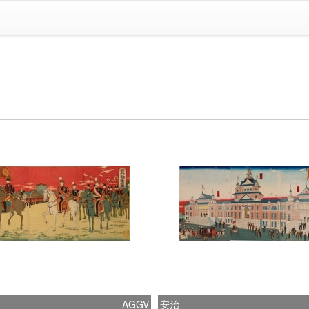
AGGV
安治