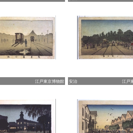
江戸東京博物館
安治
江戸