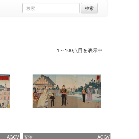
1～100点目を表示中
AGGV
安治
AGGV