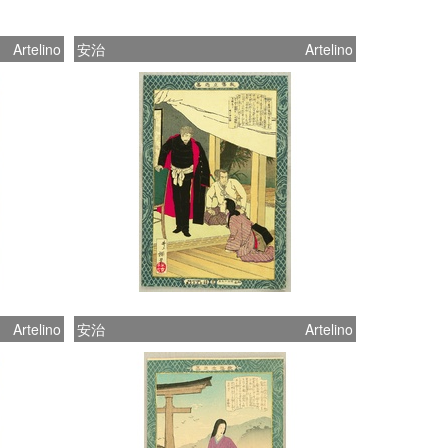
Artelino
安治
Artelino
Artelino
安治
Artelino