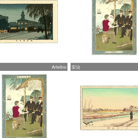
Artelino
安治