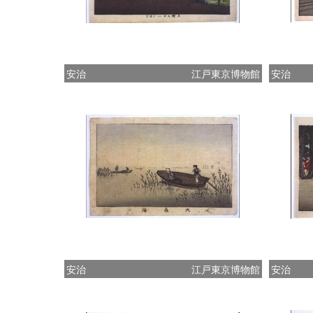
安治
江戸東京博物館
安治
安治
江戸東京博物館
安治