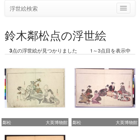
浮世絵検索
ナ
ビ
ゲ
ー
鈴木鄰松点の浮世絵
シ
ョ
ン
3
点の浮世絵が見つかりました
1～3点目を表示中
の
切
り
替
え
鄰松
大英博物館
鄰松
大英博物館