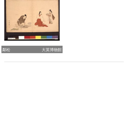
鄰松
大英博物館