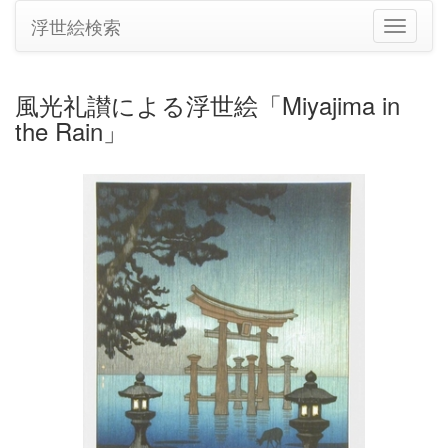
浮世絵検索
ナ
ビ
ゲ
ー
風光礼讃による浮世絵「Miyajima in
シ
the Rain」
ョ
ン
の
切
り
替
え