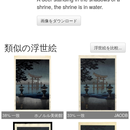
shrine, the shrine is in water.
画像をダウンロード
類似の浮世絵
浮世絵を比較...
38% 一致
ホノルル美術館
33% 一致
JAODB