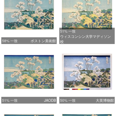
51% 一致
ウィスコンシン大学マディソン
58% 一致
ボストン美術館
校
51% 一致
JAODB
50% 一致
大英博物館