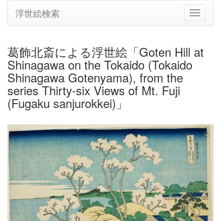
浮世絵検索
ナ
ビ
ゲ
ー
葛飾北斎による浮世絵「Goten Hill at
シ
Shinagawa on the Tokaido (Tokaido
ョ
ン
Shinagawa Gotenyama), from the
の
series Thirty-six Views of Mt. Fuji
切
(Fugaku sanjurokkei)」
り
替
え