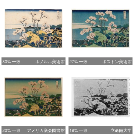
30% 一致
ホノルル美術館
27% 一致
ボストン美術館
20% 一致
アメリカ議会図書館
19% 一致
立命館大学