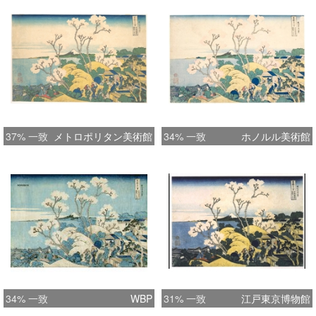
37% 一致
メトロポリタン美術館
34% 一致
ホノルル美術館
34% 一致
WBP
31% 一致
江戸東京博物館