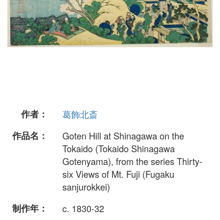
作者：
葛飾北斎
作品名：
Goten Hill at Shinagawa on the
Tokaido (Tokaido Shinagawa
Gotenyama), from the series Thirty-
six Views of Mt. Fuji (Fugaku
sanjurokkei)
制作年：
c. 1830-32