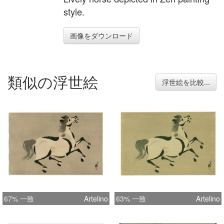
style.
画像をダウンロード
類似の浮世絵
浮世絵を比較...
67% 一致
Artelino
63% 一致
Artelino