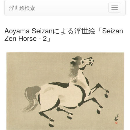
浮世絵検索
ナ
ビ
ゲ
ー
Aoyama Seizanによる浮世絵「Seizan
シ
Zen Horse - 2」
ョ
ン
の
切
り
替
え