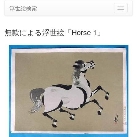
浮世絵検索
ナ
ビ
ゲ
ー
無款による浮世絵「Horse 1」
シ
ョ
ン
の
切
り
替
え