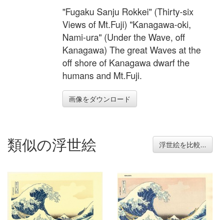
"Fugaku Sanju Rokkei" (Thirty-six
Views of Mt.Fuji) "Kanagawa-oki,
Nami-ura" (Under the Wave, off
Kanagawa) The great Waves at the
off shore of Kanagawa dwarf the
humans and Mt.Fuji.
画像をダウンロード
類似の浮世絵
浮世絵を比較...