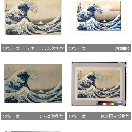
10% 一致
ミネアポリス美術館
10% 一致
Artelino
10% 一致
シカゴ美術館
10% 一致
東京国立博物館