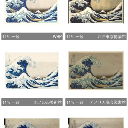
11% 一致
WBP
11% 一致
江戸東京博物館
11% 一致
ホノルル美術館
11% 一致
アメリカ議会図書館