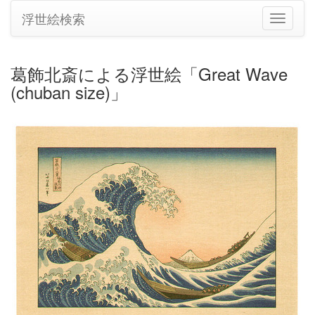
浮世絵検索
ナ
ビ
ゲ
ー
葛飾北斎による浮世絵「Great Wave
シ
(chuban size)」
ョ
ン
の
切
り
替
え