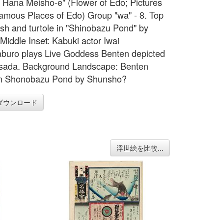
 Hana Meisho-e" (Flower of Edo; Pictures
Famous Places of Edo) Group "wa" - 8. Top
Fish and turtole in "Shinobazu Pond" by
 Middle Inset: Kabuki actor Iwai
uro plays Live Goddess Benten depicted
sada. Background Landscape: Benten
in Shonobazu Pond by Shunsho?
ダウンロード
浮世絵を比較...