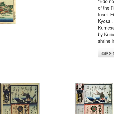
"Edo no
of the 
Inset: 
Kyosai.
Kumesab
by Kuni
shrine 
画像を