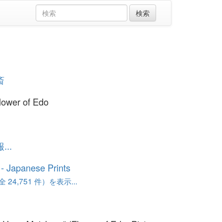
斎
Flower of Edo
..
o - Japanese Prints
24,751 件）を表示...