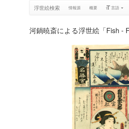
浮世絵検索
情報源
概要
言語
河鍋暁斎による浮世絵「Fish - Flo