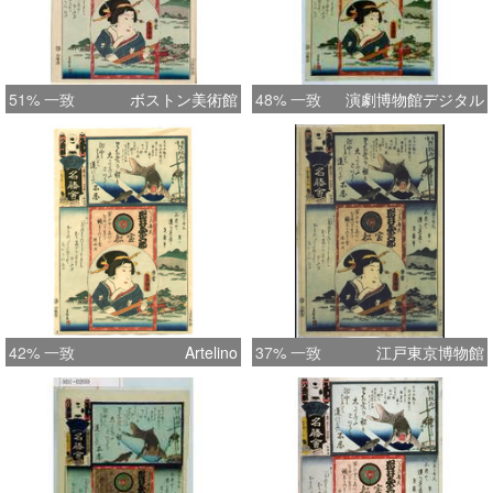
51% 一致
ボストン美術館
48% 一致
演劇博物館デジタル
42% 一致
Artelino
37% 一致
江戸東京博物館