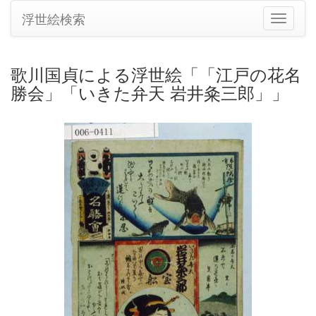
浮世絵検索
ナ
ビ
ゲ
ー
歌川国貞による浮世絵「「江戸の花名
シ
勝会」「いきた弁天 岩井粂三郎」」
ョ
ン
の
切
り
替
え