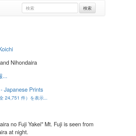
oichi
i and Nihondaira
..
o - Japanese Prints
24,751 件）を表示...
ira no Fuji Yakei" Mt. Fuji is seen from
ra at night.