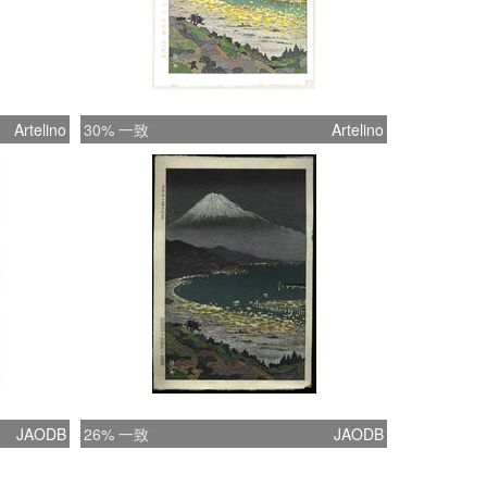
Artelino
30% 一致
Artelino
JAODB
26% 一致
JAODB