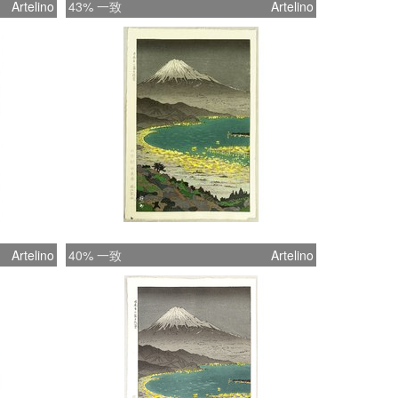
Artelino
43% 一致
Artelino
Artelino
40% 一致
Artelino