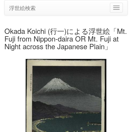
浮世絵検索
ナ
ビ
ゲ
ー
Okada Koichi (行一)による浮世絵「Mt.
シ
Fuji from Nippon-daira OR Mt. Fuji at
ョ
ン
Night across the Japanese Plain」
の
切
り
替
え