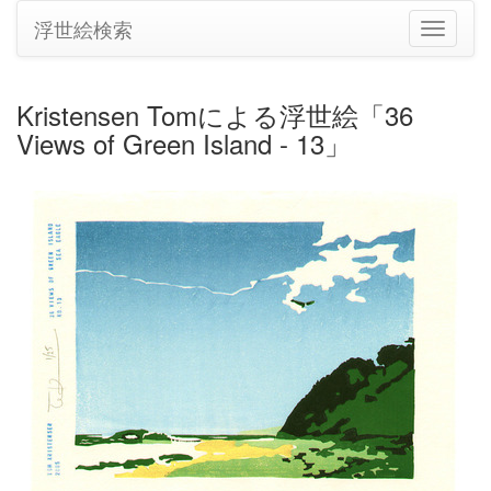
浮世絵検索
ナ
ビ
ゲ
ー
Kristensen Tomによる浮世絵「36
シ
Views of Green Island - 13」
ョ
ン
の
切
り
替
え