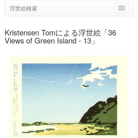
浮世絵検索
ナ
ビ
ゲ
ー
Kristensen Tomによる浮世絵「36
シ
Views of Green Island - 13」
ョ
ン
の
切
り
替
え