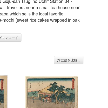
o Goju-san Tsugi no Uchi" Station 34 -
a. Travellers near a small tea house near
aba which sells the local favorite,
-mochi (sweet rice cakes wrapped in oak
.
ダウンロード
浮世絵を比較...