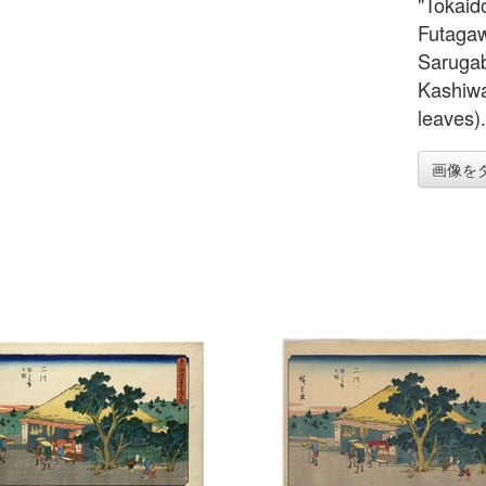
"Tokaid
Futagaw
Sarugab
Kashiwa
leaves)
画像を