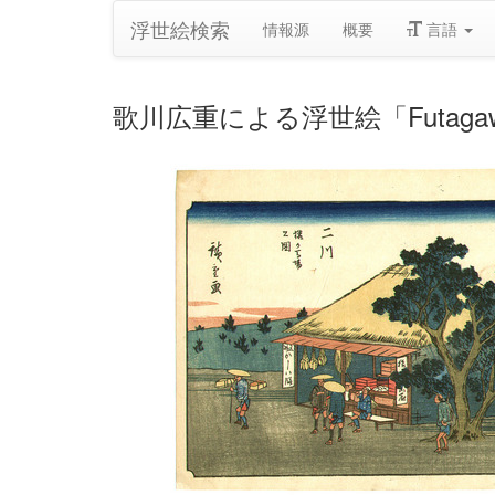
浮世絵検索
情報源
概要
言語
歌川広重による浮世絵「Futagawa -