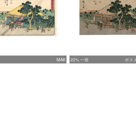
MAK
22% 一致
ボス