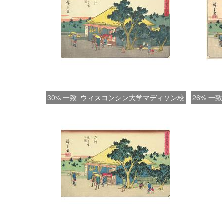
30% 一致
ウィスコンシン大学マディソン校
26% 一致