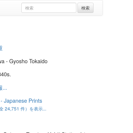
重
a - Gyosho Tokaido
840s.
..
o - Japanese Prints
24,751 件）を表示...