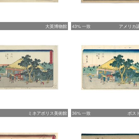
大英博物館
43% 一致
アメリカ
ミネアポリス美術館
36% 一致
ボス