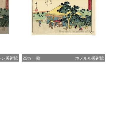
トン美術館
22% 一致
ホノルル美術館