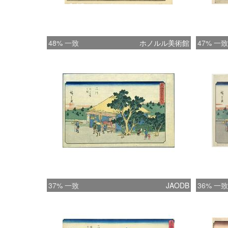
48% 一致
ホノルル美術館
47% 一致
37% 一致
JAODB
36% 一致