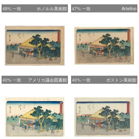
48% 一致
ホノルル美術館
47% 一致
Artelino
40% 一致
アメリカ議会図書館
40% 一致
ボストン美術館