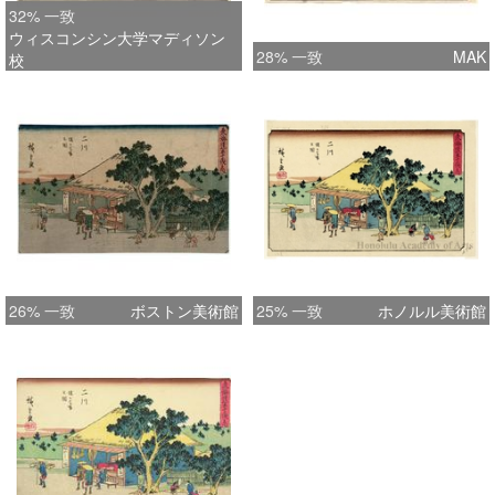
32% 一致
ウィスコンシン大学マディソン
28% 一致
MAK
校
26% 一致
ボストン美術館
25% 一致
ホノルル美術館