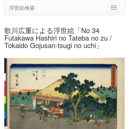
浮世絵検索
ナ
ビ
ゲ
ー
歌川広重による浮世絵「No 34
シ
Futakawa Hashiri no Tateba no zu /
ョ
ン
Tokaido Gojusan-tsugi no uchi」
の
切
り
替
え