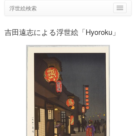
浮世絵検索
ナ
ビ
ゲ
ー
吉田遠志による浮世絵「Hyoroku」
シ
ョ
ン
の
切
り
替
え