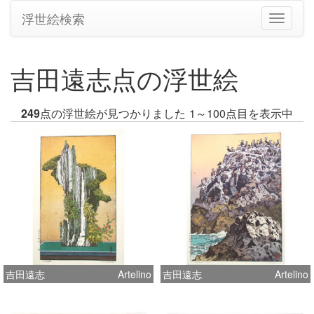
浮世絵検索
ナ
ビ
ゲ
ー
吉田遠志点の浮世絵
シ
ョ
ン
249
点の浮世絵が見つかりました
1～100点目を表示中
の
切
り
替
え
吉田遠志
Artelino
吉田遠志
Artelino