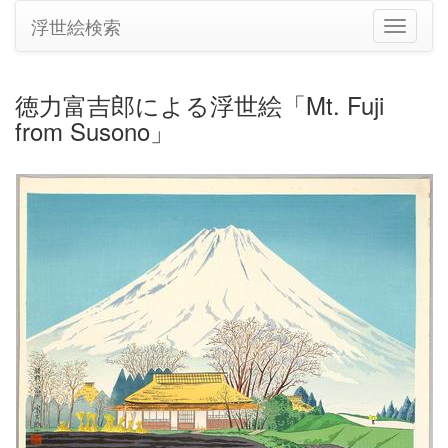
浮世絵検索
ナ
ビ
ゲ
ー
徳力富吉郎による浮世絵「Mt. Fuji
シ
from Susono」
ョ
ン
の
切
り
替
え