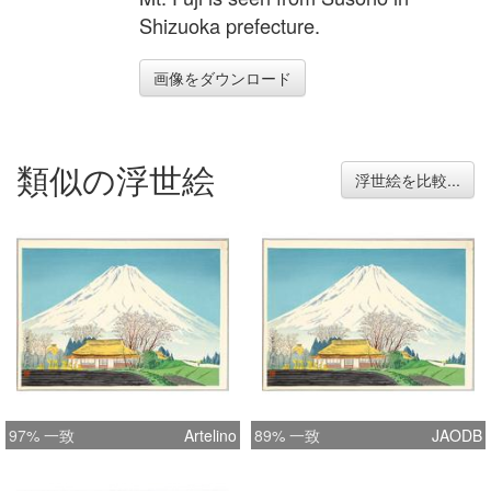
Shizuoka prefecture.
画像をダウンロード
類似の浮世絵
浮世絵を比較...
97% 一致
Artelino
89% 一致
JAODB