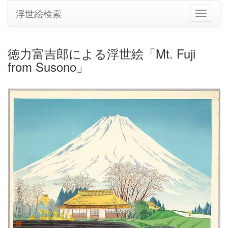
浮世絵検索
ナ
ビ
ゲ
ー
徳力富吉郎による浮世絵「Mt. Fuji
シ
from Susono」
ョ
ン
の
切
り
替
え