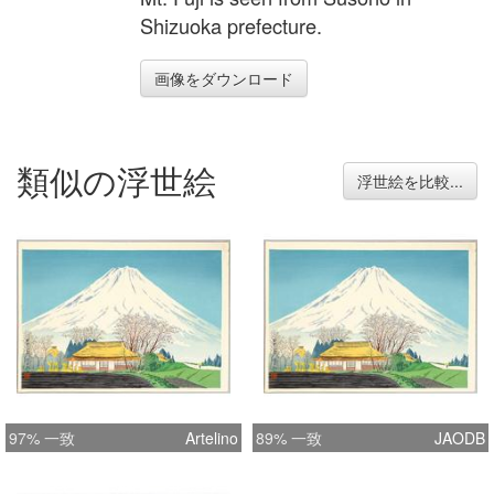
Shizuoka prefecture.
画像をダウンロード
類似の浮世絵
浮世絵を比較...
97% 一致
Artelino
89% 一致
JAODB