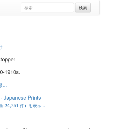
舟
topper
0-1910s.
..
o - Japanese Prints
24,751 件）を表示...