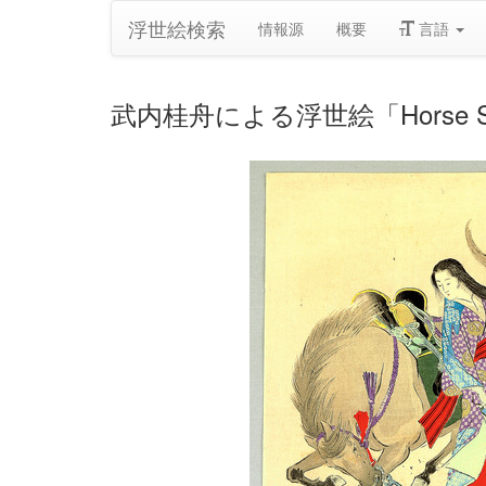
浮世絵検索
情報源
概要
言語
武内桂舟による浮世絵「Horse St