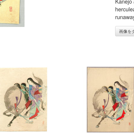
Kanejo 
hercule
runaway
画像を