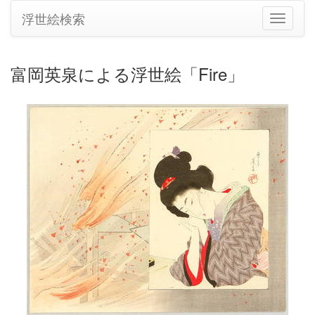
浮世絵検索
ナ
ビ
ゲ
ー
富岡英泉による浮世絵「Fire」
シ
ョ
ン
の
切
り
替
え