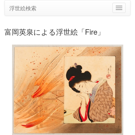
浮世絵検索
ナ
ビ
ゲ
ー
富岡英泉による浮世絵「Fire」
シ
ョ
ン
の
切
り
替
え