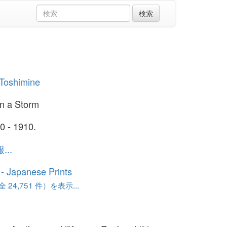
 Toshimine
in a Storm
0 - 1910.
..
o - Japanese Prints
24,751 件）を表示...