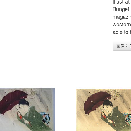
Illustra
Bungei K
magazin
western
able to 
画像を