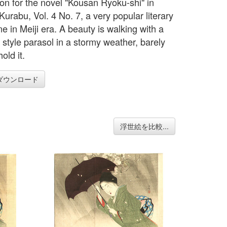
tion for the novel "Kousan Ryoku-shi" in
urabu, Vol. 4 No. 7, a very popular literary
e in Meiji era. A beauty is walking with a
 style parasol in a stormy weather, barely
hold it.
ダウンロード
浮世絵を比較...