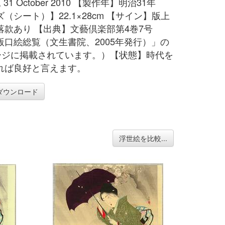
y, 31 October 2010 【製作年】明治31年
（シート）】22.1×28cm 【サイン】版上
落款あり 【出典】文藝倶楽部第4巻7号
版口絵総覧（文生書院、2005年発行）」の
ページに掲載されています。）【状態】時代を
れば良好と言えます。
ダウンロード
浮世絵を比較...