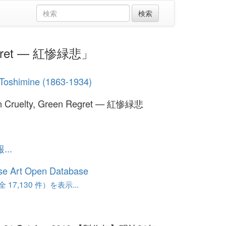
Regret — 紅惨緑悲」
 Toshimine (1863-1934)
n Cruelty, Green Regret — 紅惨緑悲
..
se Art Open Database
17,130 件）を表示...