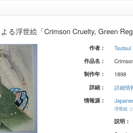
934)による浮世絵「Crimson Cruelty, Green 
作者：
Tsutsui
作品名：
Crimso
制作年：
1898
詳細：
詳細情報.
情報源：
Japane
浮世絵（全 
説明：