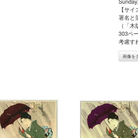
Sunda
【サイズ
署名と
（「木
303
考慮す
画像を