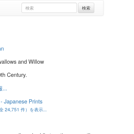
an
allows and Willow
0th Century.
..
o - Japanese Prints
24,751 件）を表示...