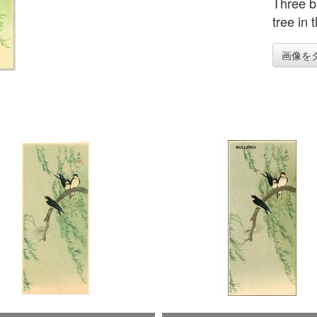
Three b
tree in 
画像を