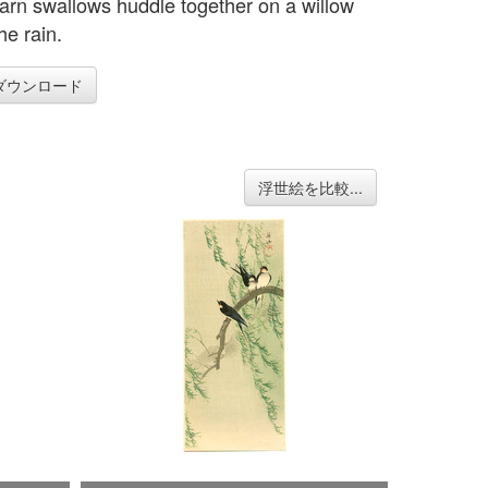
arn swallows huddle together on a willow
the rain.
ダウンロード
浮世絵を比較...