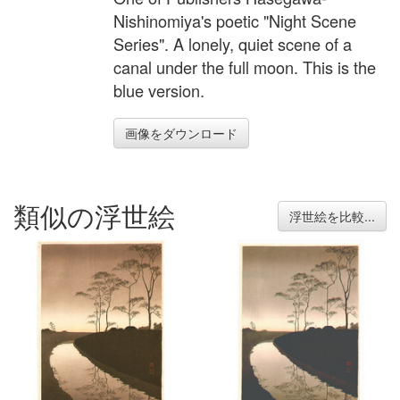
Nishinomiya's poetic "Night Scene
Series". A lonely, quiet scene of a
canal under the full moon. This is the
blue version.
画像をダウンロード
類似の浮世絵
浮世絵を比較...