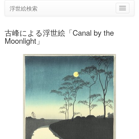
浮世絵検索
ナ
ビ
ゲ
ー
古峰による浮世絵「Canal by the
シ
Moonlight」
ョ
ン
の
切
り
替
え