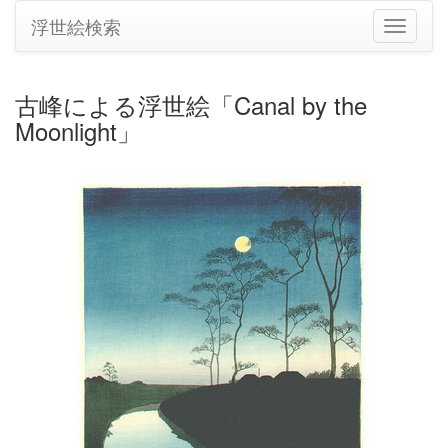
浮世絵検索
ナ
ビ
ゲ
ー
古峰による浮世絵「Canal by the
シ
Moonlight」
ョ
ン
の
切
り
替
え