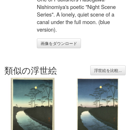
Nishinomiya's poetic "Night Scene
Series". A lonely, quiet scene of a
canal under the full moon. (blue
version).
画像をダウンロード
類似の浮世絵
浮世絵を比較...