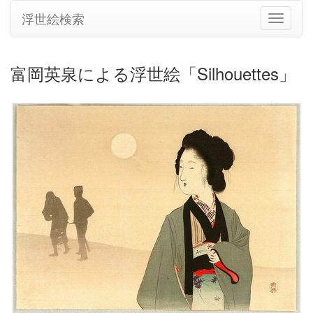
浮世絵検索
ナ
ビ
ゲ
ー
富岡英泉による浮世絵「Silhouettes」
シ
ョ
ン
の
切
り
替
え