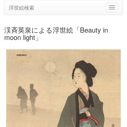
浮世絵検索
ナ
ビ
ゲ
ー
渓斉英泉による浮世絵「Beauty in
シ
moon light」
ョ
ン
の
切
り
替
え