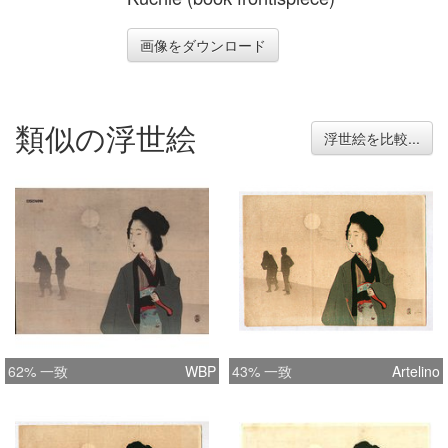
画像をダウンロード
類似の浮世絵
浮世絵を比較...
62% 一致
WBP
43% 一致
Artelino