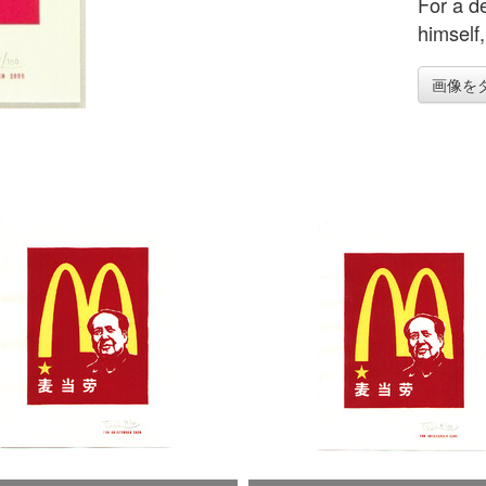
For a de
himself,
画像を