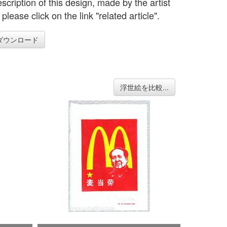
scription of this design, made by the artist
 please click on the link "related article".
ダウンロード
浮世絵を比較...