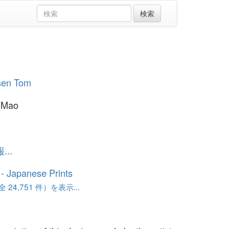
sen Tom
r Mao
..
o - Japanese Prints
24,751 件）を表示...