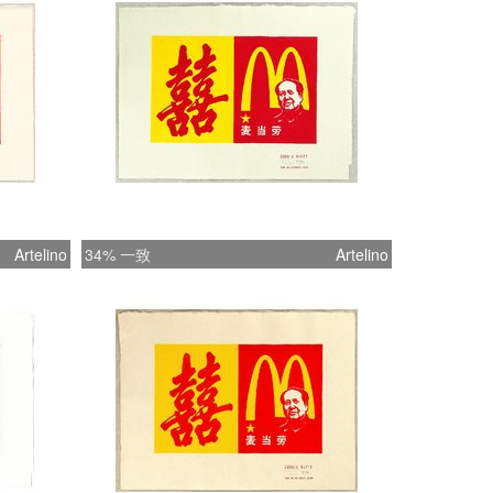
Artelino
34% 一致
Artelino