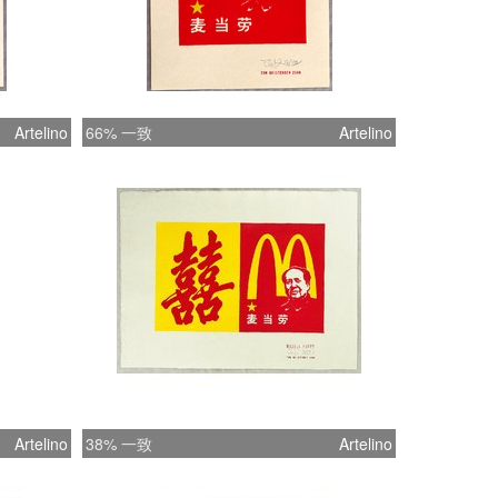
Artelino
66% 一致
Artelino
Artelino
38% 一致
Artelino