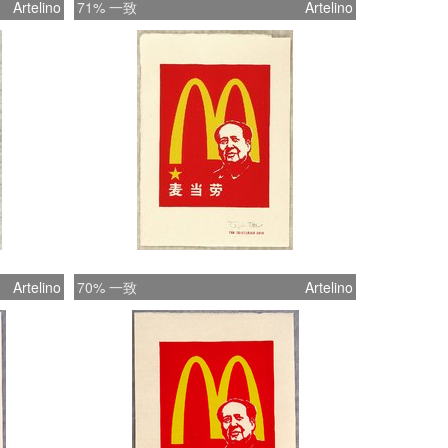
Artelino
71% 一致
Artelino
Artelino
70% 一致
Artelino