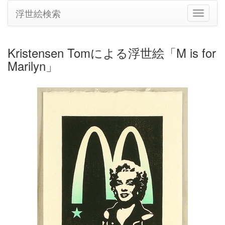
浮世絵検索
ナ
ビ
ゲ
ー
Kristensen Tomによる浮世絵「M is for
シ
Marilyn」
ョ
ン
の
切
り
替
え