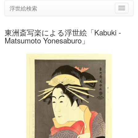
浮世絵検索
ナ
ビ
ゲ
ー
東洲斎写楽による浮世絵「Kabuki -
シ
Matsumoto Yonesaburo」
ョ
ン
の
切
り
替
え