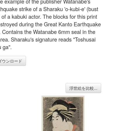
re example of the publisher Watanabe's
hquake strike of a Sharaku 'o-kubi-e' (bust
) of a kabuki actor. The blocks for this print
stroyed during the Great Kanto Earthquake
. Contains the Watanabe 6mm seal in the
rea. Sharaku's signature reads "Toshusai
 ga".
ダウンロード
浮世絵を比較...