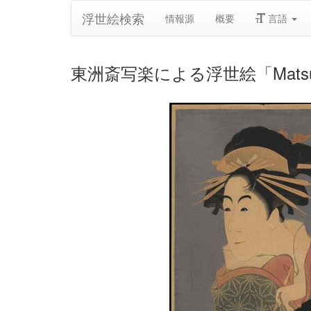
浮世絵検索
情報源
概要
言語
東洲斎写楽による浮世絵「Matsumoto Y