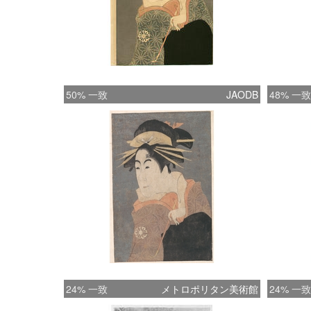
50% 一致
JAODB
48% 一致
24% 一致
メトロポリタン美術館
24% 一致