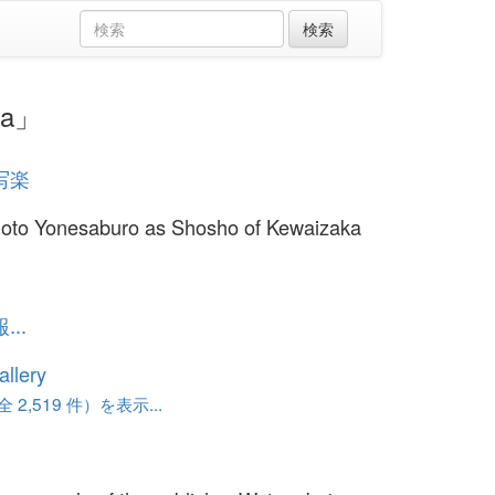
ka」
写楽
oto Yonesaburo as Shosho of Kewaizaka
..
llery
 2,519 件）を表示...