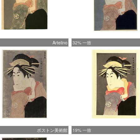
Artelino
32% 一致
ボストン美術館
19% 一致