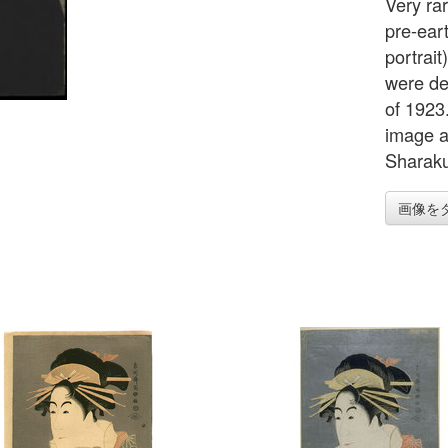
Very ra
pre-eart
portrait
were de
of 1923
image a
Sharaku
画像を