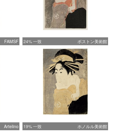
FAMSF
24% 一致
ボストン美術館
Artelino
19% 一致
ホノルル美術館