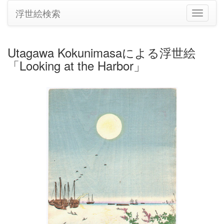
浮世絵検索
ナ
ビ
ゲ
ー
Utagawa Kokunimasaによる浮世絵
シ
「Looking at the Harbor」
ョ
ン
の
切
り
替
え